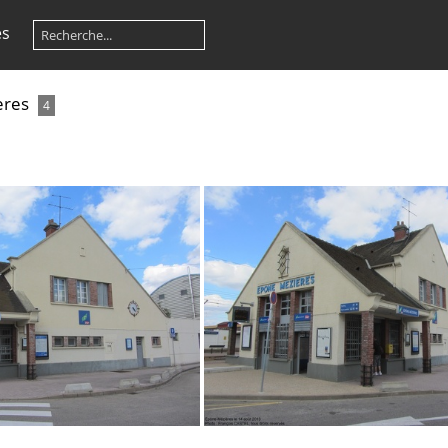
es
ères
4