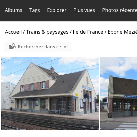
Albums
Tags
Explorer
Plus vues
Photos récent
Accueil
/
Trains & paysages
/
Ile de France
/
Epone Mezi
Rechercher dans ce lot