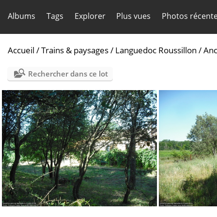
Albums
Tags
Explorer
Plus vues
Photos récent
Accueil
/
Trains & paysages
/
Languedoc Roussillon
/
Anc
Rechercher dans ce lot