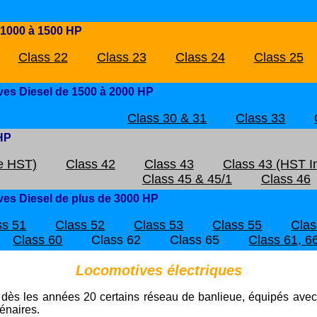
 1000 à 1500 HP
Class 22
Class 23
Class 24
Class 25
ves Diesel de 1500 à 2000 HP
Class 30 & 31
Class 33
 HP
pe HST)
Class 42
Class 43
Class 43 (HST In
Class 45 & 45/1
Class 46
ves Diesel de plus de 3000 HP
ss 51
Class 52
Class 53
Class 55
Clas
Class 60
Class 62
Class 65
Class 61, 6
Locomotives électriques
é dès les années 20 certains réseau de banlieue, équipés avec
ténaires.