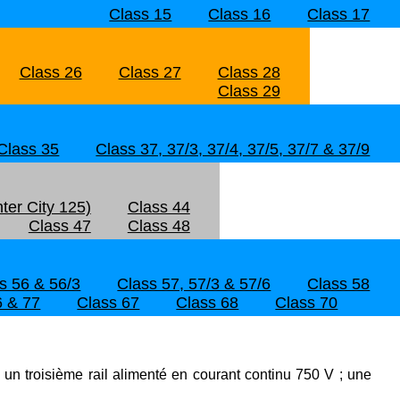
Class 15
Class 16
Class 17
Class 26
Class 27
Class 28
Class 29
Class 35
Class 37, 37/3, 37/4, 37/5, 37/7 & 37/9
ter City 125)
Class 44
Class 47
Class 48
s 56 & 56/3
Class 57, 57/3 & 57/6
Class 58
6 & 77
Class 67
Class 68
Class 70
 un troisième rail alimenté en courant continu 750 V ; une