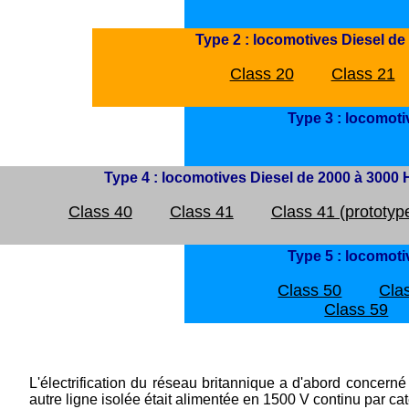
Type 2 : locomotives Diesel de
Class 20
Class 21
Type 3 : locomoti
Type 4 : locomotives Diesel de 2000 à 3000
Class 40
Class 41
Class 41 (prototy
Type 5 : locomoti
Class 50
Cla
Class 59
L'électrification du réseau britannique a d'abord concern
autre ligne isolée était alimentée en 1500 V continu par ca