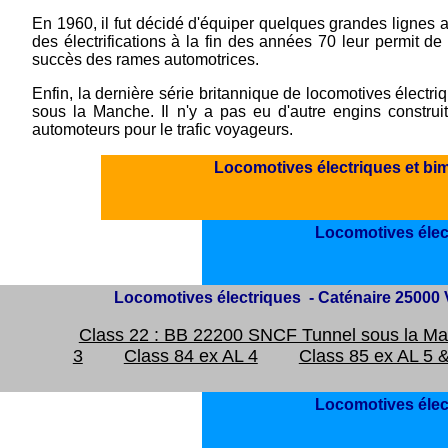
En 1960, il fut décidé d'équiper quelques grandes lignes 
des électrifications à la fin des années 70 leur permit 
succès des rames automotrices.
Enfin, la dernière série britannique de locomotives électriq
sous la Manche. Il n'y a pas eu d'autre engins construit
automoteurs pour le trafic voyageurs.
Locomotives électriques et bim
Locomotives élect
Locomotives électriques - Caténaire 25000 
Class 22 : BB 22200 SNCF Tunnel sous la M
3
Class 84 ex AL 4
Class 85 ex AL 5 
Locomotives élec