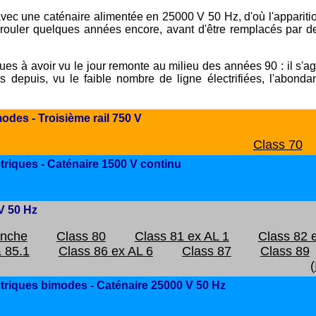
avec une caténaire alimentée en 25000 V 50 Hz, d'où l'appariti
de rouler quelques années encore, avant d'être remplacés par
ues à avoir vu le jour remonte au milieu des années 90 : il s'agit
s depuis, vu le faible nombre de ligne électrifiées, l'abond
odes - Troisième rail 750 V
Class 70
riques - Caténaire 1500 V continu
V 50 Hz
anche
Class 80
Class 81 ex AL 1
Class 82 
& 85.1
Class 86 ex AL 6
Class 87
Class 89
(
triques bimodes - Caténaire 25000 V 50 Hz