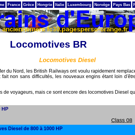
ne
France
Grèce
Hongrie
Italie
Luxembourg
Norvège
Pays Bas
Locomotives BR
Locomotives Diesel
r du Nord, les British Railways ont voulu rapidement remplace
it non sans difficultés, les nouveaux engins étant loin d'être
rains de voyageurs, mais ce sont encore des locomotives Diesel qu
0 HP
Class 08
ves Diesel de 800 à 1000 HP