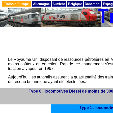
Trains d'Europe
Allemagne
Autriche
Belgique
Danemark
Espag
Le Royaume Uni disposant de ressources pétrolières en Me
moins coûteux en entretien. Rapide, ce changement s'est fa
traction à vapeur en 1967.
Aujourd'hui, les autorails assurent la quasi totalité des t
du réseau britannique ayant été électrifiées.
Type 0 : locomotives Diesel de moins de 30
Type 1 : locomoti