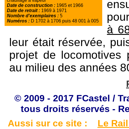
chauffage à vapeur
ens
Date de construction :
1965 et 1966
Date de retrait :
1969 à 1971
pour
Nombre d'exemplaires :
5
Numéros :
D 1702 à 1706 puis 48 001 à 005
à 6
leur était réservée, puis
projet de locomotives
au milieu des années 8
© 2009 - 2017 FCastel / Tr
tous droits réservés - R
Aussi sur ce site :
Le Rail