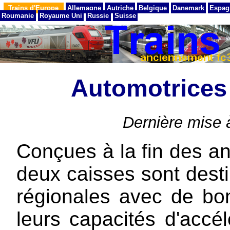
Trains d'Europe
Allemagne
Autriche
Belgique
Danemark
Espag
Roumanie
Royaume Uni
Russie
Suisse
Automotrices
Dernière mise 
Conçues à la fin des a
deux caisses sont desti
régionales avec de bo
leurs capacités d'accélé