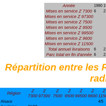
Année
1980
1
Mises en service Z 7300
6
2
Mises en service Z 97300
Mises en service Z 7500
Mises en service Z 9500
Mises en service Z 99500
Mises en service Z 9600
Mises en service Z 11500
Total annuel livraisons
6
2
Parc total en fin d'année
6
2
Répartition entre les
rad
Z
Z
Z
Z
Z
Z
Z
Région
7300
97300
7500
9500
99500
9600
115
Alsace
4/5