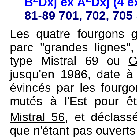
B
Dxj ex A
Dxj (4 
81-89 701, 702, 705
Les quatre fourgons 
parc "grandes lignes"
type Mistral 69 ou
G
jusqu'en 1986, date à 
évincés par les fourgon
mutés à l'Est pour êt
Mistral 56
, et déclass
que n'étant pas ouvert