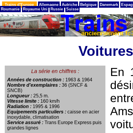
Trains d'Europe
Allemagne
Autriche
Belgique
Danemark
Espag
Roumanie
Royaume Uni
Russie
Suisse
Voiture
En 
La série en chiffres :
Années de construction :
1963 & 1964
dési
Nombre d'exemplaires :
36 (SNCF &
SNCB)
ent
Longueur :
25,5 m.
Vitesse limite :
160 km/h
Radiation :
1995 & 1996
Ams
Equipements particuliers :
caisse en acier
inoxydable, climatisation
voi
Service assuré :
Trans Europe Express puis
grandes lignes