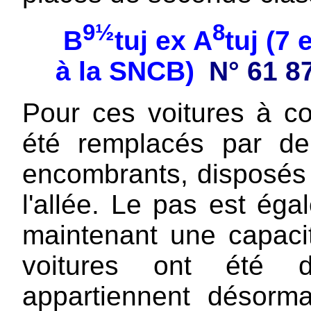
9½
8
B
tuj ex A
tuj (7
à la SNCB)
N° 61 8
Pour ces voitures à cou
été remplacés par d
encombrants, disposés 
l'allée. Le pas est éga
maintenant une capaci
voitures ont été 
appartiennent désorm