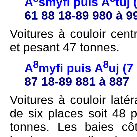
A
smyfi puis A
tuj
61 88 18-89 980 à 9
Voitures à couloir cent
et pesant 47 tonnes.
8
8
A
myfi puis A
uj (
87 18-89 881 à 887
Voitures à couloir laté
de six places soit 48 
tonnes. Les baies côt