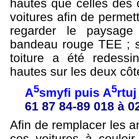
hautes que celles des 
voitures afin de perme
regarder le paysage
bandeau rouge TEE ; su
toiture a été redessi
hautes sur les deux côté
5
5
A
smyfi puis A
rtu
61 87 84-89 018 à 0
Afin de remplacer les a
ces voitures à couloir