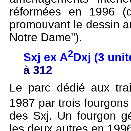
réformées en 1996 (de
promouvant le dessin a
Notre Dame").
2
Sxj ex A
Dxj (3 uni
à 312
Le parc dédié aux trai
1987 par trois fourgons
des Sxj. Un fourgon gé
les deux autres en 1996