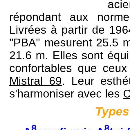
aci
répondant aux norme
Livrées à partir de 19
"PBA" mesurent 25.5 m,
21.6 m. Elles sont équ
confortables que ceux 
Mistral 69
. Leur esthé
s'harmoniser avec les
C
Types 
8
8