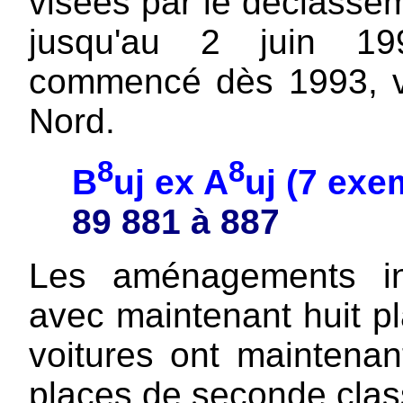
visées par le déclassem
jusqu'au 2 juin 199
commencé dès 1993, vi
Nord.
8
8
B
uj ex A
uj (7 ex
89 881 à 887
Les aménagements in
avec maintenant huit p
voitures ont maintenan
places de seconde clas