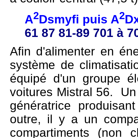
2
2
A
Dsmyfi puis A
Dx
61 87 81-89 701 à 7
Afin d'alimenter en én
système de climatisatio
équipé d'un groupe él
voitures Mistral 56. U
génératrice produisa
outre, il y a un comp
compartiments (non c