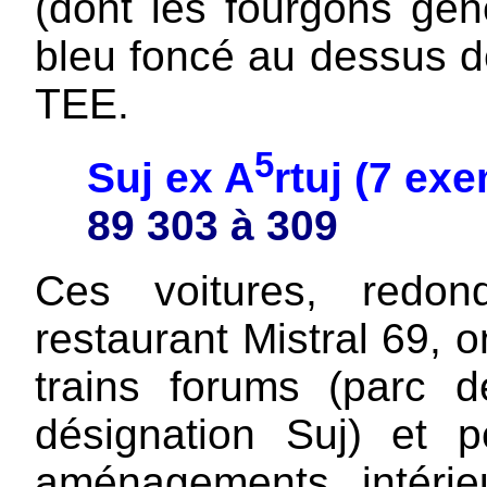
(dont les fourgons gén
bleu foncé au dessus d
TEE.
5
Suj ex A
rtuj (7 ex
89 303 à 309
Ces voitures, redon
restaurant Mistral 69, 
trains forums (parc d
désignation Suj) et p
aménagements intérie