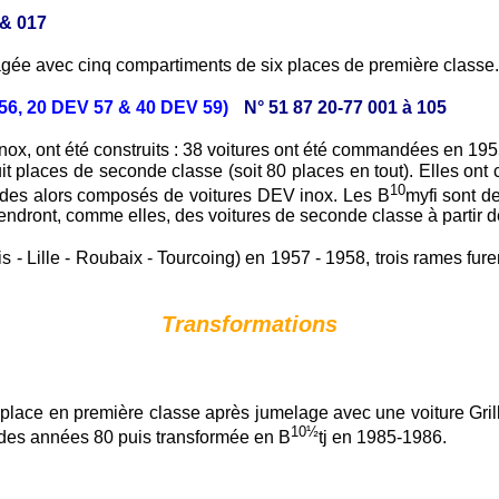
 & 017
gée avec cinq compartiments de six places de première classe. 
V 56, 20 DEV 57 & 40 DEV 59)
N° 51 87 20-77 001 à 105
inox, ont été construits : 38 voitures ont été commandées en 1
places de seconde classe (soit 80 places en tout). Elles ont co
10
apides alors composés de voitures DEV inox. Les B
myfi sont 
endront, comme elles, des voitures de seconde classe à partir 
is - Lille - Roubaix - Tourcoing) en 1957 - 1958, trois rames fur
Transformations
 la place en première classe après jumelage avec une voiture Gr
10½
 des années 80 puis transformée en B
tj en 1985-1986.