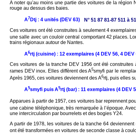
A noter qu'au moins une partie des voitures de la région N
rouge au dessus des baies.
7
A
Dtj : 4 unités (DEV 63)
N° 51 87 81-87 511 à 5
Ces voitures ont été construites à seulement 4 exemplaires
une salle avec un couloir central comportant 42 places. Lor
trains régionaux autour de Nantes.
6
A
rtj (cuisine) : 12 exemplaires (4 DEV 56, 4 DEV
Ces voitures de la tranche DEV 1956 ont été construites
5
rames DEV inox. Elles diffèrent des A
smyfi par le rempla
6
Après 1965, ces voitures deviennent des A
rtj, puis elles
5
5
A
smyfi puis A
rtj (bar) : 11 exemplaires (4 DEV 
Apparues à partir de 1957, ces voitures bar reprennent po
une cabine téléphonique, très remarquée à l’époque. Avec 
une intercirculation par bourrelets et des bogies Y24.
A partir de 1978, les voitures de la tranche 64 deviennent
ont été transformées en voitures de seconde classe à coulo