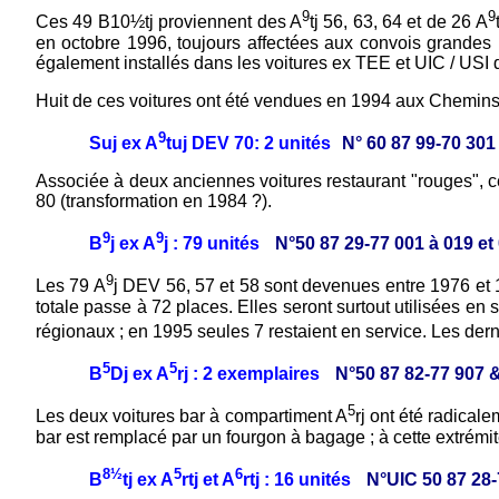
9
9
Ces 49 B10½tj proviennent des A
tj 56, 63, 64 et de 26 A
en octobre 1996, toujours affectées aux convois grandes 
également installés dans les voitures ex TEE et UIC / US
Huit de ces voitures ont été vendues en 1994 aux Chemins de 
9
Suj ex A
tuj DEV 70: 2 unités
N° 60 87 99-70 301
Associée à deux anciennes voitures restaurant "rouges", ce
80 (transformation en 1984 ?).
9
9
B
j ex A
j : 79 unités
N°50 87 29-77 001 à 019 et
9
Les 79 A
j DEV 56, 57 et 58 sont devenues entre 1976 et
totale passe à 72 places. Elles seront surtout utilisées en
régionaux ; en 1995 seules 7 restaient en service. Les der
5
5
B
Dj ex A
rj : 2 exemplaires
N°50 87 82-77 907 
5
Les deux voitures bar à compartiment A
rj ont été radical
bar est remplacé par un fourgon à bagage ; à cette extrém
8½
5
6
B
tj ex A
rtj et A
rtj : 16 unités
N°UIC 50 87 28-