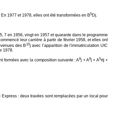
5
En 1977 et 1978, elles ont été transformées en B
Dj.
955, 7 en 1956, vingt en 1957 et quarante dans le programme
mmencé leur carrière à partir de février 1958, et elles ont
10
devenues des B
j avec l’apparition de l'immatriculation UIC
de 1978.
9
9
5
ent formées avec la composition suivante : A
j + A
j + A
rtj +
ill Express : deux travées sont remplacées par un local pour