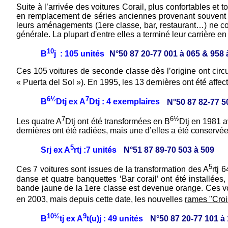
Suite à l’arrivée des voitures Corail, plus confortables et 
en remplacement de séries anciennes provenant souvent de
leurs aménagements (1ere classe, bar, restaurant…) ne con
générale. La plupart d'entre elles a terminé leur carrière e
10
B
j : 105 unités
N°50 87 20-77 001 à 065 & 958 
Ces 105 voitures de seconde classe dès l’origine ont circu
« Puerta del Sol »). En 1995, les 13 dernières ont été affe
6½
7
B
Dtj ex A
Dtj : 4 exemplaires
N°50 87 82-77 
7
6½
Les quatre A
Dtj ont été transformées en B
Dtj en 1981 a
dernières ont été radiées, mais une d’elles a été conservée
5
Srj ex A
rtj :7 unités
N°51 87 89-70 503 à 509
5
Ces 7 voitures sont issues de la transformation des A
rtj 
danse et quatre banquettes ‘Bar corail’ ont été installées
bande jaune de la 1ere classe est devenue orange. Ces voi
en 2003, mais depuis cette date, les nouvelles
rames "Croi
10½
9
B
tj ex A
t(u)j : 49 unités
N°50 87 20-77 101 à