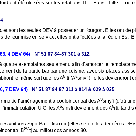
ord ont été utilisées sur les relations TEE Paris - Lille - Tou
14
, et sont les seules DEV à posséder un fourgon. Elles ont de pl
s de leur mise en service, elles ont affectées à la région Est. 
 63, 4 DEV 64)
N° 51 87 84-87 301 à 312
 à quatre exemplaires seulement, afin d’amorcer le remplacem
cement de la partie bar par une cuisine, avec six places assis
5
5
 subiront le même sort que les A
rtj (A
smyfi) : elles deviendront 
56, 7 DEV 64)
N° 51 87 84-87 011 à 014 & 029 à 035
9
ur moitié l’aménagement à couloir central des A
smyfi (d'où une
5
5
l’immatriculation UIC, les A
smyfi deviennent des A
rtj, tandi
 des voitures Srj « Bar- Disco » (elles seront les dernières DEV
8½
ir central B
tj au milieu des années 80.