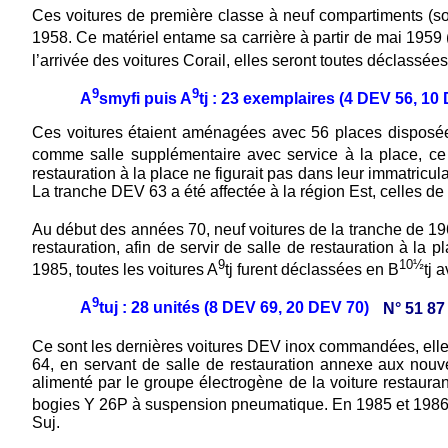
Ces voitures de première classe à neuf compartiments (soi
1958. Ce matériel entame sa carrière à partir de mai 1959 
l’arrivée des voitures Corail, elles seront toutes déclassée
9
9
A
smyfi puis A
tj : 23 exemplaires (4 DEV 56, 1
Ces voitures étaient aménagées avec 56 places disposées e
comme salle supplémentaire avec service à la place, ce
restauration à la place ne figurait pas dans leur immatricul
La tranche DEV 63 a été affectée à la région Est, celles d
Au début des années 70, neuf voitures de la tranche de 19
restauration, afin de servir de salle de restauration à la
9
10½
1985, toutes les voitures A
tj furent déclassées en B
tj 
9
A
tuj : 28 unités (8 DEV 69, 20 DEV 70)
N° 51 87
Ce sont les dernières voitures DEV inox commandées, elles
64, en servant de salle de restauration annexe aux nouve
alimenté par le groupe électrogène de la voiture restauran
bogies Y 26P à suspension pneumatique. En 1985 et 1986,
Suj.