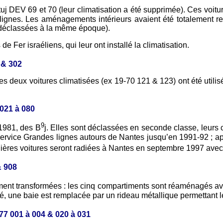
tuj DEV 69 et 70 (leur climatisation a été supprimée). Ces voitu
lignes. Les aménagements intérieurs avaient été totalement r
I déclassées à la même époque).
Fer israéliens, qui leur ont installé la climatisation.
 & 302
s deux voitures climatisées (ex 19-70 121 & 123) ont été utili
 021 à 080
9
 1981, des B
j. Elles sont déclassées en seconde classe, leurs 
 service Grandes lignes autours de Nantes jusqu’en 1991-92 ; ap
nières voitures seront radiées à Nantes en septembre 1997 avec
& 908
ement transformées : les cinq compartiments sont réaménagés ave
ité, une baie est remplacée par un rideau métallique permettant
77 001 à 004 & 020 à 031