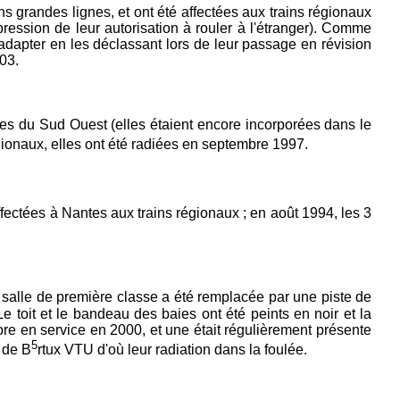
ins grandes lignes, et ont été affectées aux trains régionaux
ession de leur autorisation à rouler à l'étranger). Comme
adapter en les déclassant lors de leur passage en révision
003.
gnes du Sud Ouest (elles étaient encore incorporées dans le
gionaux, elles ont été radiées en septembre 1997.
ffectées à Nantes aux trains régionaux ; en août 1994, les 3
e salle de première classe a été remplacée par une piste de
e toit et le bandeau des baies ont été peints en noir et la
re en service en 2000, et une était régulièrement présente
5
 de B
rtux VTU d'où leur radiation dans la foulée.