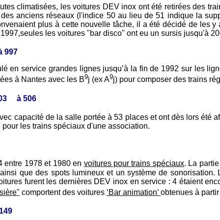
toutes climatisées, les voitures DEV inox ont été retirées des tra
s anciens réseaux (l'indice 50 au lieu de 51 indique la suppr
venaient plus à cette nouvelle tâche, il a été décidé de les y 
n 1997,seules les voitures "bar disco" ont eu un sursis jusqu'à 2
à 997
lé en service grandes lignes jusqu’à la fin de 1992 sur les li
9
9
ctées à Nantes avec les B
j (ex A
j) pour composer des trains ré
503 à 506
vec capacité de la salle portée à 53 places et ont dès lors été a
 pour les trains spéciaux d'une association.
64 entre 1978 et 1980 en
voitures pour trains spéciaux
. La parti
, ainsi que des spots lumineux et un système de sonorisation. L
tures furent les dernières DEV inox en service : 4 étaient enco
sière"
comportent des voitures
‘Bar animation’
obtenues à partir
 149