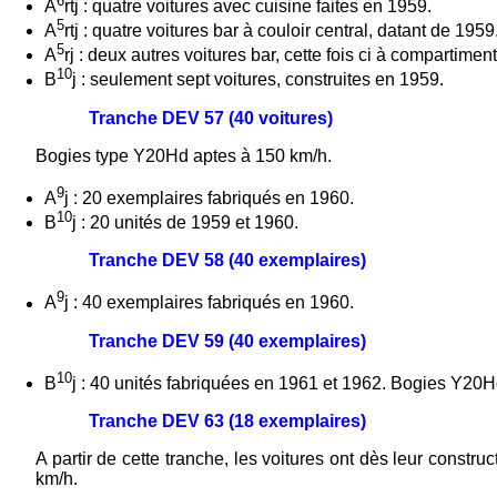
6
A
rtj : quatre voitures avec cuisine faites en 1959.
5
A
rtj : quatre voitures bar à couloir central, datant de 1959
5
A
rj : deux autres voitures bar, cette fois ci à compartime
10
B
j : seulement sept voitures, construites en 1959.
Tranche DEV 57 (40 voitures)
Bogies type Y20Hd aptes à 150 km/h.
9
A
j : 20 exemplaires fabriqués en 1960.
10
B
j : 20 unités de 1959 et 1960.
Tranche DEV 58 (40 exemplaires)
9
A
j : 40 exemplaires fabriqués en 1960.
Tranche DEV 59 (40 exemplaires)
10
B
j : 40 unités fabriquées en 1961 et 1962. Bogies Y20H
Tranche DEV 63 (18 exemplaires)
A partir de cette tranche, les voitures ont dès leur constru
km/h.