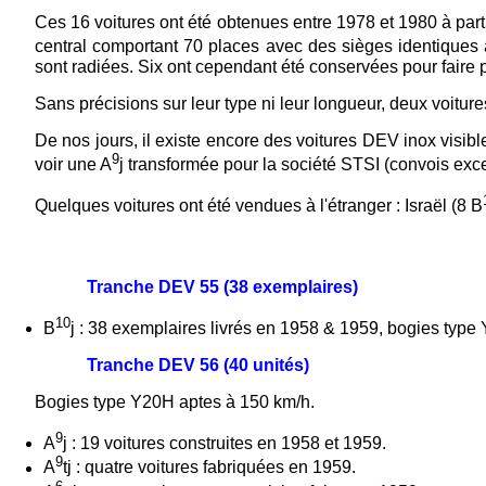
Ces 16 voitures ont été obtenues entre 1978 et 1980 à part
central comportant 70 places avec des sièges identiques à
sont radiées. Six ont cependant été conservées pour faire p
Sans précisions sur leur type ni leur longueur, deux voitu
De nos jours, il existe encore des voitures DEV inox visib
9
voir une A
j transformée pour la société STSI (convois exc
Quelques voitures ont été vendues à l'étranger : Israël (8 B
Tranche DEV 55 (38 exemplaires)
10
B
j : 38 exemplaires livrés en 1958 & 1959, bogies type 
Tranche DEV 56 (40 unités)
Bogies type Y20H aptes à 150 km/h.
9
A
j : 19 voitures construites en 1958 et 1959.
9
A
tj : quatre voitures fabriquées en 1959.