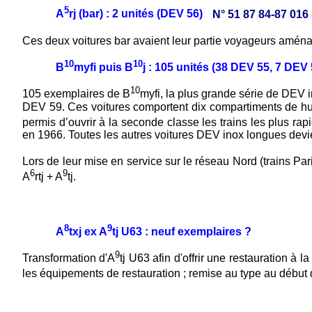
5
A
rj (bar) : 2 unités (DEV 56)
N° 51 87 84-87 016
Ces deux voitures bar avaient leur partie voyageurs aména
10
10
B
myfi puis B
j : 105 unités (38 DEV 55, 7 DE
10
105 exemplaires de B
myfi, la plus grande série de DEV 
DEV 59. Ces voitures comportent dix compartiments de huit 
permis d’ouvrir à la seconde classe les trains les plus r
en 1966. Toutes les autres voitures DEV inox longues devi
Lors de leur mise en service sur le réseau Nord (trains Par
6
9
A
rtj + A
tj.
8
9
A
txj ex A
tj U63 : neuf exemplaires ?
9
Transformation d'A
tj U63 afin d'offrir une restauration à
les équipements de restauration ; remise au type au début