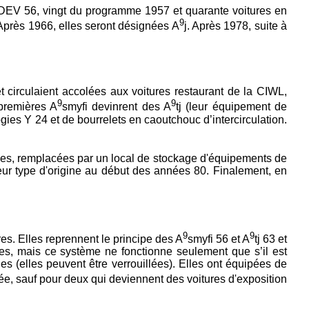
he DEV 56, vingt du programme 1957 et quarante voitures en
9
 Après 1966, elles seront désignées A
j. Après 1978, suite à
t circulaient accolées aux voitures restaurant de la CIWL,
9
9
premières A
smyfi devinrent des A
tj (leur équipement de
ogies Y 24 et de bourrelets en caoutchouc d’intercirculation.
ges, remplacées par un local de stockage d'équipements de
 leur type d'origine au début des années 80. Finalement, en
9
9
s. Elles reprennent le principe des A
smyfi 56 et A
tj 63 et
ées, mais ce système ne fonctionne seulement que s’il est
es (elles peuvent être verrouillées). Elles ont équipées de
imée, sauf pour deux qui deviennent des voitures d'exposition