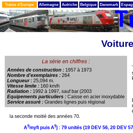
Trains d'Europe
Allemagne
Autriche
Belgique
Danemark
Espag
Voitur
La série en chiffres :
Années de construction :
1957 à 1973
Nombre d'exemplaires :
264
Longueur :
25,094 m.
Vitesse limite :
160 km/h
Radiation :
1992 à 1997, sauf bar (2003
Equipements particuliers :
Caisse en acier inoxydable
Service assuré :
Grandes lignes puis régional
la seconde moitié des années 70.
9
9
A
myfi puis A
j : 79 unités (19 DEV 56, 20 DEV 5