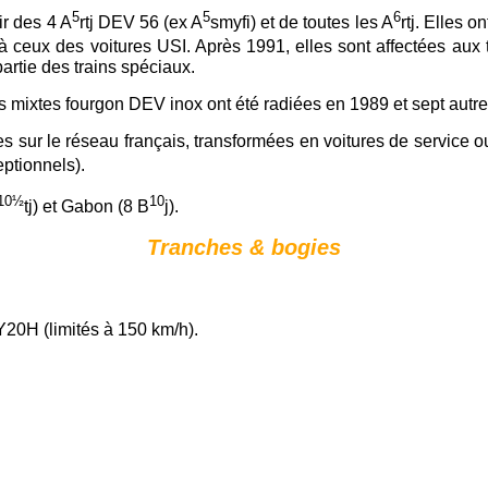
5
5
6
ir des 4 A
rtj DEV 56 (ex A
smyfi) et de toutes les A
rtj. Elles 
 ceux des voitures USI. Après 1991, elles sont affectées aux tr
artie des trains spéciaux.
res mixtes fourgon DEV inox ont été radiées en 1989 et sept autr
les sur le réseau français, transformées en voitures de service
eptionnels).
10½
10
tj) et Gabon (8 B
j).
Tranches & bogies
Y20H (limités à 150 km/h).