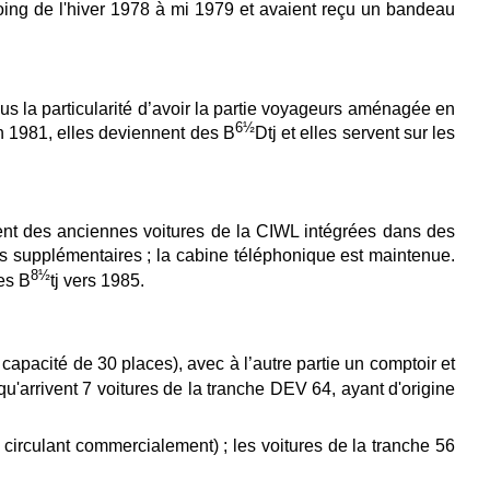
rcoing de l'hiver 1978 à mi 1979 et avaient reçu un bandeau
us la particularité d’avoir la partie voyageurs aménagée en
6½
En 1981, elles deviennent des B
Dtj et elles servent sur les
ent des anciennes voitures de la CIWL intégrées dans des
es supplémentaires ; la cabine téléphonique est maintenue.
8½
des B
tj vers 1985.
 capacité de 30 places), avec à l’autre partie un comptoir et
s qu'arrivent 7 voitures de la tranche DEV 64, ayant d'origine
 circulant commercialement) ; les voitures de la tranche 56