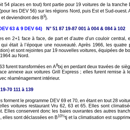
t 54 places en tout) font partie pour 19 voitures de la tranc
(pour les DEV 56) sur les régions Nord, puis Est et Sud-ouest.
9
s et deviendront des B
j.
0 DEV 63 & 9 DEV 64)
N° 51 87 19-87 001 à 004 & 084 à 102
n 2+1 face à face, de part et d'autre d'un couloir central, e
 qui était à l’époque une nouveauté. Après 1966, les quatre 
ation) et sont rejointes par 19 nouvelles voitures, équipées de b
e 1964 au Nord.
8
63 furent transformées en A
txj en perdant deux travées de siè
 place annexe aux voitures Grill Express ; elles furent remise à
avec réaménagement intérieur.
 19-70 111 à 139
 forment le programme DEV 69 et 70, en étant en tout 28 voiture
lles voitures restaurant Vru 62, 63 et 65. Elles sont climatis
t. Elles conservent donc les baies ouvrantes des autres tranch
10½
 elles sont déclassées en B
tj et la climatisation est suppr