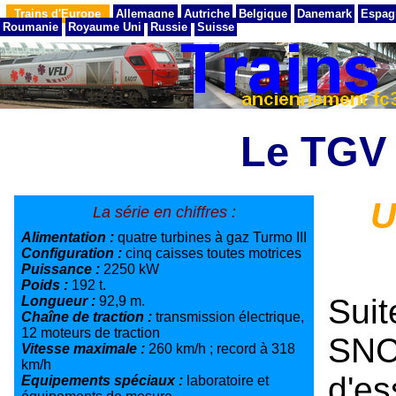
Trains d'Europe
Allemagne
Autriche
Belgique
Danemark
Espag
Roumanie
Royaume Uni
Russie
Suisse
Le TGV
U
La série en chiffres :
Alimentation :
quatre turbines à gaz Turmo III
Configuration :
cinq caisses toutes motrices
Puissance :
2250 kW
Poids :
192 t.
Sui
Longueur :
92,9 m.
Chaîne de traction :
transmission électrique,
12 moteurs de traction
SNC
Vitesse maximale :
260 km/h ; record à 318
km/h
d'e
Equipements spéciaux :
laboratoire et