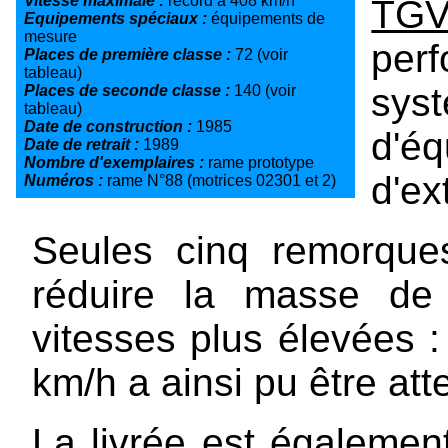
Vitesse maximale :
record à 408 km/h
TGV
Equipements spéciaux :
équipements de
mesure
per
Places de première classe :
72 (voir
tableau)
syst
Places de seconde classe :
140 (voir
tableau)
Date de construction :
1985
d'é
Date de retrait :
1989
Nombre d'exemplaires :
rame prototype
d'ex
Numéros :
rame N°88 (motrices 02301 et 2)
Seules cinq remorques
réduire la masse de
vitesses plus élevées :
km/h a ainsi pu être at
La livrée est égalemen