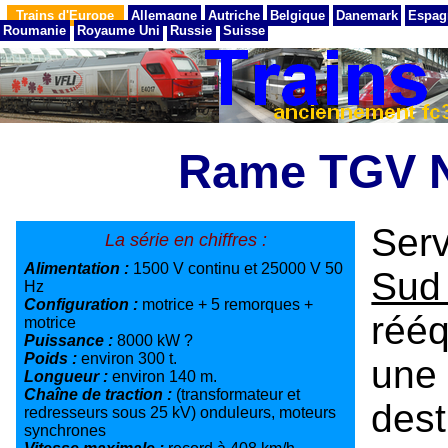
Trains d'Europe
Allemagne
Autriche
Belgique
Danemark
Espag
Roumanie
Royaume Uni
Russie
Suisse
Rame TGV 
Ser
La série en chiffres :
Alimentation :
1500 V continu et 25000 V 50
Sud
Hz
Configuration :
motrice + 5 remorques +
rééq
motrice
Puissance :
8000 kW ?
Poids :
environ 300 t.
une
Longueur :
environ 140 m.
Chaîne de traction :
(transformateur et
des
redresseurs sous 25 kV) onduleurs, moteurs
synchrones