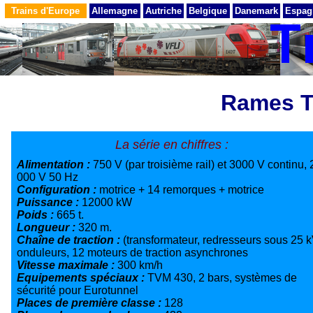
Trains d'Europe
Allemagne
Autriche
Belgique
Danemark
Espag
Rames T
La série en chiffres :
Alimentation :
750 V (par troisième rail) et 3000 V continu, 
000 V 50 Hz
Configuration :
motrice + 14 remorques + motrice
Puissance :
12000 kW
Poids :
665 t.
Longueur :
320 m.
Chaîne de traction :
(transformateur, redresseurs sous 25 k
onduleurs, 12 moteurs de traction asynchrones
Vitesse maximale :
300 km/h
Equipements spéciaux :
TVM 430, 2 bars, systèmes de
sécurité pour Eurotunnel
Places de première classe :
128