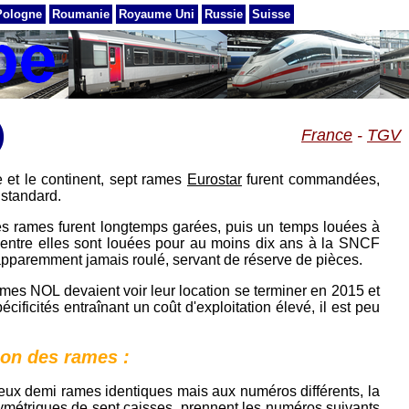
Pologne
Roumanie
Royaume Uni
Russie
Suisse
)
France
-
TGV
e et le continent, sept rames
Eurostar
furent commandées,
 standard.
ces rames furent longtemps garées, puis un temps louées à
'entre elles sont louées pour au moins dix ans à la SNCF
apparemment jamais roulé, servant de réserve de pièces.
ames NOL devaient voir leur location se terminer en 2015 et
cificités entraînant un coût d'exploitation élevé, il est peu
on des rames :
eux demi rames identiques mais aux numéros différents, la
ymétriques de sept caisses, prennent les numéros suivants