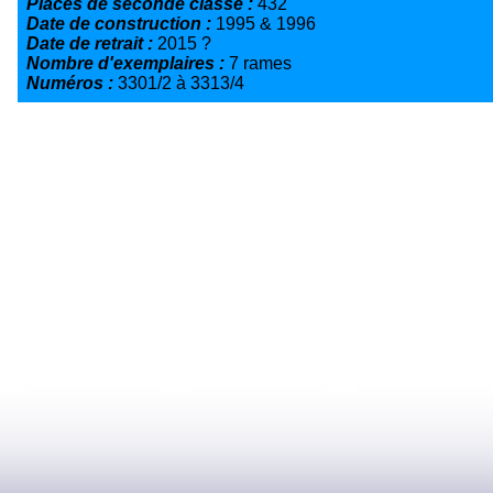
Places de seconde classe :
432
Date de construction :
1995 & 1996
Date de retrait :
2015 ?
Nombre d'exemplaires :
7 rames
Numéros :
3301/2 à 3313/4