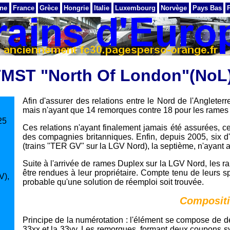
ne
France
Grèce
Hongrie
Italie
Luxembourg
Norvège
Pays Bas
MST "North Of London"(NoL
Afin d'assurer des relations entre le Nord de l'Angleterr
mais n'ayant que 14 remorques contre 18 pour les rames
25
Ces relations n'ayant finalement jamais été assurées, 
des compagnies britanniques. Enfin, depuis 2005, six d
(trains "TER GV" sur la LGV Nord), la septième, n'ayant 
Suite à l'arrivée de rames Duplex sur la LGV Nord, les r
être rendues à leur propriétaire. Compte tenu de leurs spé
V),
probable qu'une solution de réemploi soit trouvée.
Compositi
Principe de la numérotation : l'élément se compose de d
33xx et la 33yy. Les remorques, formant deux coupons s