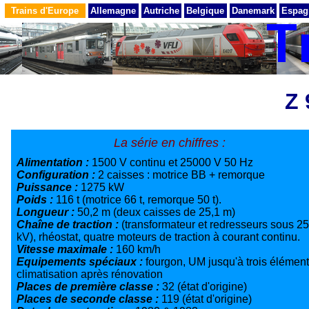
Trains d'Europe
Allemagne
Autriche
Belgique
Danemark
Espag
Z 
La série en chiffres :
Alimentation :
1500 V continu et 25000 V 50 Hz
Configuration :
2 caisses : motrice BB + remorque
Puissance :
1275 kW
Poids :
116 t (motrice 66 t, remorque 50 t).
Longueur :
50,2 m (deux caisses de 25,1 m)
Chaîne de traction :
(transformateur et redresseurs sous 25
kV), rhéostat, quatre moteurs de traction à courant continu.
Vitesse maximale :
160 km/h
Equipements spéciaux :
fourgon, UM jusqu'à trois élémen
climatisation après rénovation
Places de première classe :
32 (état d'origine)
Places de seconde classe :
119 (état d'origine)