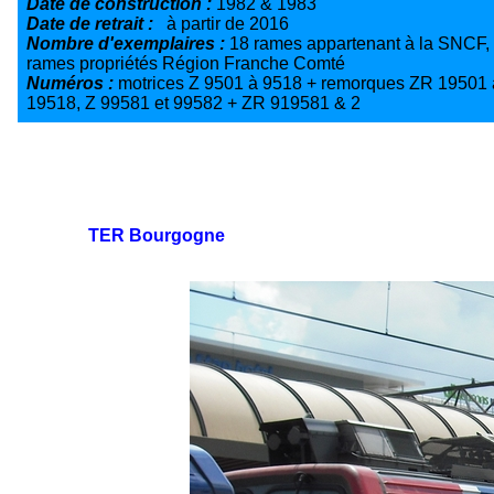
Date de construction :
1982 & 1983
Date de retrait :
à partir de 2016
Nombre d'exemplaires :
18 rames appartenant à la SNCF,
rames propriétés Région Franche Comté
Numéros :
motrices Z 9501 à 9518 + remorques ZR 19501 
19518, Z 99581 et 99582 + ZR 919581 & 2
TER Bourgogne