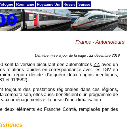
Pologne
Roumanie
Royaume Uni
Russie
Suisse
France
-
Automoteurs
Dernière mise à jour de la page : 22 décembre 2019
 sont la version bicourant des automotrices
Z2
, avec un
es relations rapides en correspondance avec les TGV en
ière région décide d'acquérir deux engins identiques,
81 et 919582).
t toujours des prestations régionales dans ces régions,
r la comparaison, elles aussi bénéficient d'un programme de
uveaux aménagements et la pose d'une climatisation.
 de deux éléments ex Franche Comté, remplacés par des
tistiques