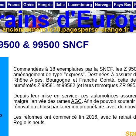
ne
France
Grèce
Hongrie
Italie
Luxembourg
Norvège
Pays Bas
9500 & 99500 SNCF
Commandées à 18 exemplaires par la SNCF, les Z 9500
aménagement de type "express". Destinées à assurer d
Rhône Alpes, Bourgogne et Franche Comté, cette dern
numérotés Z 99581 et 99582 (et leurs remorques ZR 995
Depuis leur mise en service, ces automotrices assuren
malgré l'arrivée des rames
AGC
. Afin de pouvoir souteni
rénovation choisi par la région propriétaire, avec de no
ts
Les réformes ont commencé fin 2016, avec le retrait
Regiolis neufs.
Sta