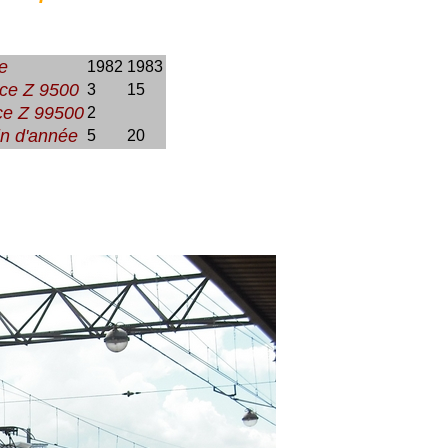
e
1982
1983
ice Z 9500
3
15
ce Z 99500
2
fin d'année
5
20