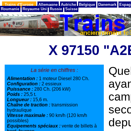
Trains d'Europe
Allemagne
Autriche
Belgique
Danemark
Espag
Roumanie
Royaume Uni
Russie
Suisse
X 97150 "A2
Que
La série en chiffres :
Alimentation :
1 moteur Diesel 280 Ch.
aya
Configuration :
2 essieux
Puissance :
280 Ch. (206 kW)
cam
Poids :
25,5 t.
Longueur :
15,6 m.
Chaîne de traction :
transmission
seco
hydraulique
Vitesse maximale :
90 km/h (120 km/h
dep
possibles)
Equipements spéciaux :
vente de billets à