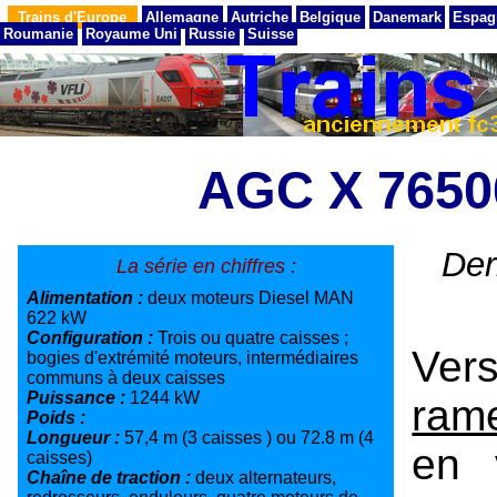
Trains d'Europe
Allemagne
Autriche
Belgique
Danemark
Espag
Roumanie
Royaume Uni
Russie
Suisse
AGC X 765
Der
La série en chiffres :
Alimentation :
deux moteurs Diesel MAN
622 kW
Configuration :
Trois ou quatre caisses ;
Ver
bogies d'extrémité moteurs, intermédiaires
communs à deux caisses
Puissance :
1244 kW
ram
Poids :
Longueur :
57,4 m (3 caisses ) ou 72.8 m (4
en 
caisses)
Chaîne de traction :
deux alternateurs,