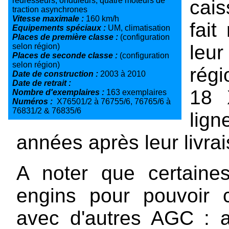
redresseurs, onduleurs, quatre moteurs de
cais
traction asynchrones
Vitesse maximale :
160 km/h
fait
Equipements spéciaux :
UM, climatisation
Places de première classe :
(configuration
leur
selon région)
Places de seconde classe :
(configuration
selon région)
régi
Date de construction :
2003 à 2010
Date de retrait :
18 
Nombre d'exemplaires :
163 exemplaires
Numéros :
X76501/2 à 76755/6, 76765/6 à
76831/2 & 76835/6
lign
années après leur livrai
A noter que certaine
engins pour pouvoir c
avec d'autres AGC : a