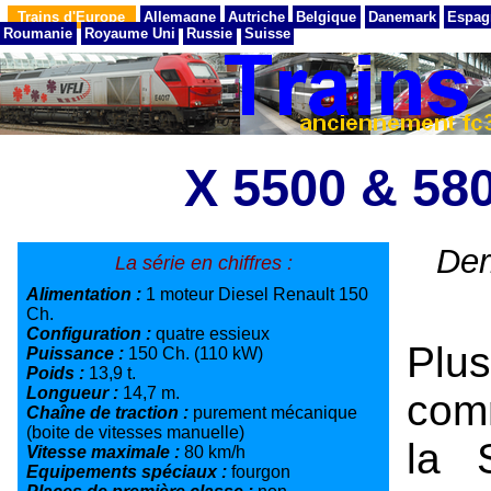
Trains d'Europe
Allemagne
Autriche
Belgique
Danemark
Espag
Roumanie
Royaume Uni
Russie
Suisse
X 5500 & 58
Der
La série en chiffres :
Alimentation :
1 moteur Diesel Renault 150
Ch.
Configuration :
quatre essieux
Plus
Puissance :
150 Ch. (110 kW)
Poids :
13,9 t.
Longueur :
14,7 m.
com
Chaîne de traction :
purement mécanique
(boite de vitesses manuelle)
la 
Vitesse maximale :
80 km/h
Equipements spéciaux :
fourgon