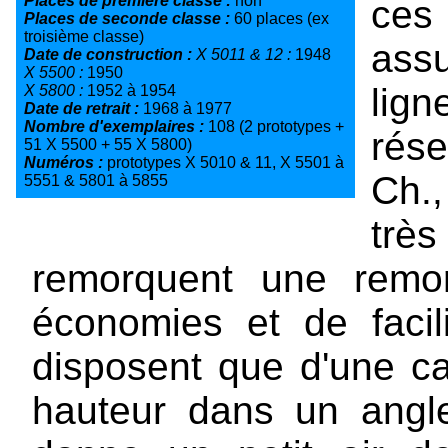
Places de première classe :
non
ces
Places de seconde classe :
60 places (ex
troisième classe)
ass
Date de construction :
X 5011 & 12 :
1948
X 5500 :
1950
lign
X 5800 :
1952 à 1954
Date de retrait :
1968 à 1977
Nombre d'exemplaires :
108 (2 prototypes +
rése
51 X 5500 + 55 X 5800)
Numéros :
prototypes X 5010 & 11, X 5501 à
Ch.
5551 & 5801 à 5855
très
remorquent une remor
économies et de facil
disposent que d'une ca
hauteur dans un angle