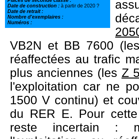
Places de seconde classe :
ass
Date de construction :
à partir de 2020 ?
Date de retrait :
déc
Nombre d'exemplaires :
Numéros :
205
VB2N et BB 7600 (les
réaffectées au trafic 
plus anciennes (les
Z 
l'exploitation car ne 
1500 V continu) et couv
du RER E. Pour cette 
reste incertain : m