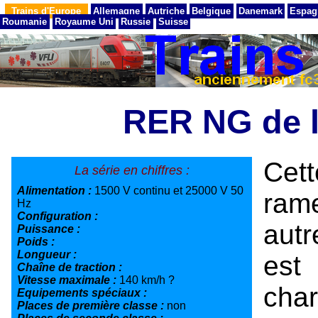
Trains d'Europe
Allemagne
Autriche
Belgique
Danemark
Espag
Roumanie
Royaume Uni
Russie
Suisse
RER NG de 
Cet
La série en chiffres :
Alimentation :
1500 V continu et 25000 V 50
ram
Hz
Configuration :
aut
Puissance :
Poids :
Longueur :
est
Chaîne de traction :
Vitesse maximale :
140 km/h ?
cha
Equipements spéciaux :
Places de première classe :
non