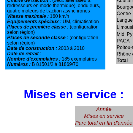
Chaîne de traction :
(deux alternateurs,
Aquitai
redresseurs en mode thermique), onduleurs,
Bourgo
quatre moteurs de traction asynchrones
Centre
Vitesse maximale :
160 km/h
Langue
Equipements spéciaux :
UM, climatisation
Places de première classe :
(configuration
Limous
selon région)
Midi P
Places de seconde classe :
(configuration
PACA
selon région)
Poitou-
Date de construction :
2003 à 2010
Date de retrait :
Rhône 
Nombre d'exemplaires :
185 exemplaires
Total
Numéros :
B 81501/2 à 81869/70
Mises en service :
Année
Mises en service
Parc total en fin d'année