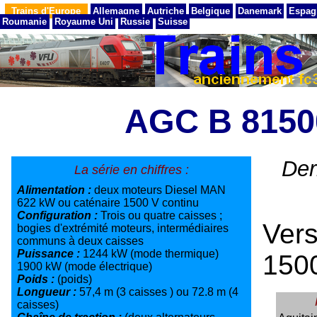
Trains d'Europe
Allemagne
Autriche
Belgique
Danemark
Espag
Roumanie
Royaume Uni
Russie
Suisse
AGC B 815
Der
La série en chiffres :
Alimentation :
deux moteurs Diesel MAN
622 kW ou caténaire 1500 V continu
Configuration :
Trois ou quatre caisses ;
Ver
bogies d'extrémité moteurs, intermédiaires
communs à deux caisses
Puissance :
1244 kW (mode thermique)
150
1900 kW (mode électrique)
Poids :
(poids)
Longueur :
57,4 m (3 caisses ) ou 72.8 m (4
caisses)