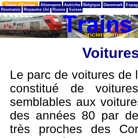
Trains d'Europe
Allemagne
Autriche
Belgique
Danemark
Espag
Roumanie
Royaume Uni
Russie
Suisse
Voiture
Le parc de voitures de
constitué de voitur
semblables aux voitur
des années 80 par de
très proches des Cor