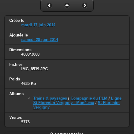
Créée le
mardi 17 juin 2014
Ajoutée le
samedi 28 juin 2014
Dimensions
4000*3000
Fichier
IMG_8539.JPG
Poids
4635 Ko
Albums
Trains & paysages
/
Compagnie du PLM
/
Ligne
St Florentin Vergigny - Monéteau
/
St Florentin
Vergigny
Visites
5773