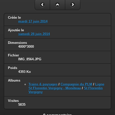
Créée le
mardi 17 juin 2014
Ajoutée le
samedi 28 juin 2014
Dimensions
4000*3000
Fichier
IMG_8564.JPG
Poids
4393 Ko
Albums
Trains & paysages
/
Compagnie du PLM
/
Ligne
St Florentin Vergigny - Monéteau
/
St Florentin
Vergigny
Visites
5835