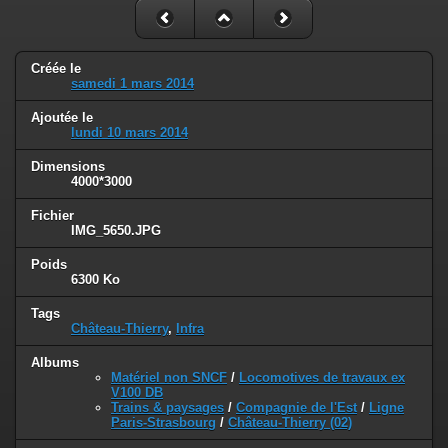
Créée le
samedi 1 mars 2014
Ajoutée le
lundi 10 mars 2014
Dimensions
4000*3000
Fichier
IMG_5650.JPG
Poids
6300 Ko
Tags
Château-Thierry
,
Infra
Albums
Matériel non SNCF
/
Locomotives de travaux ex
V100 DB
Trains & paysages
/
Compagnie de l'Est
/
Ligne
Paris-Strasbourg
/
Château-Thierry (02)