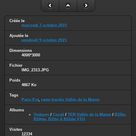
Créée le
mercredi 7 octobre 2015
Ajoutée le
vendredi 9 octobre 2015
Dimensions
4000*3000
Fichier
IMG_2313.JPG
Poids
4867 Ko
Tags
Paris Est
,
rame tractée Vallée de la Marne
Albums
Voitures
/
Corail
/
TER Vallée de la Marne
/
B10tu,
B10rtu, B11tu & B11rtu VTU
Visites
12334