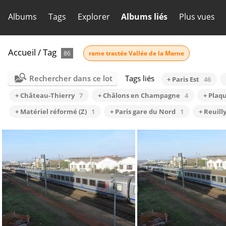
Albums
Tags
Explorer
Albums liés
Plus vues
Accueil
/
Tag
86
rame tractée Vallée de la Marne
Rechercher dans ce lot
Tags liés
+ Paris Est
46
+ Château-Thierry
7
+ Châlons en Champagne
4
+ Plaq
+ Matériel réformé (Z)
1
+ Paris gare du Nord
1
+ Reuill