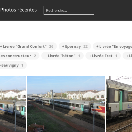
Photos récentes
+ Livrée "Grand Confort"
26
+ Epernay
22
+ Livrée "En voyage
ues constructeur
2
+ Livrée "béton"
1
+ Livrée Fret
1
+ L
y-Sauvigny
1