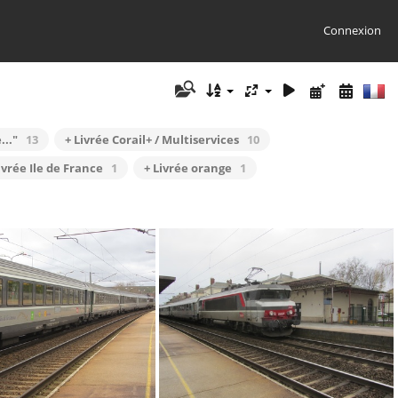
Connexion
..."
13
+ Livrée Corail+ / Multiservices
10
ivrée Ile de France
1
+ Livrée orange
1