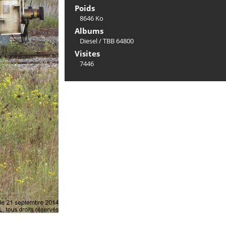
Poids
8646 Ko
Albums
Diesel
/
TBB 64800
Visites
7446