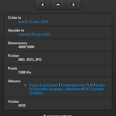
Créée le
mardi 17 juin 2014
Ajoutée le
samedi 28 juin 2014
Dimensions
4000*3000
Fichier
IMG_8571.JPG
Poids
5388 Ko
Albums
Trains & paysages
/
Compagnie du PLM
/
Ligne
St Florentin Vergigny - Monéteau
/
St Florentin
Vergigny
Visites
6032