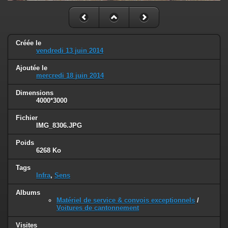
Créée le
vendredi 13 juin 2014
Ajoutée le
mercredi 18 juin 2014
Dimensions
4000*3000
Fichier
IMG_8306.JPG
Poids
6268 Ko
Tags
Infra
,
Sens
Albums
Matériel de service & convois exceptionnels
/
Voitures de cantonnement
Visites