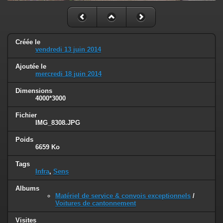
Créée le
vendredi 13 juin 2014
Ajoutée le
mercredi 18 juin 2014
Dimensions
4000*3000
Fichier
IMG_8308.JPG
Poids
6659 Ko
Tags
Infra
,
Sens
Albums
Matériel de service & convois exceptionnels
/
Voitures de cantonnement
Visites