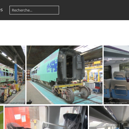
es
IMG 8816