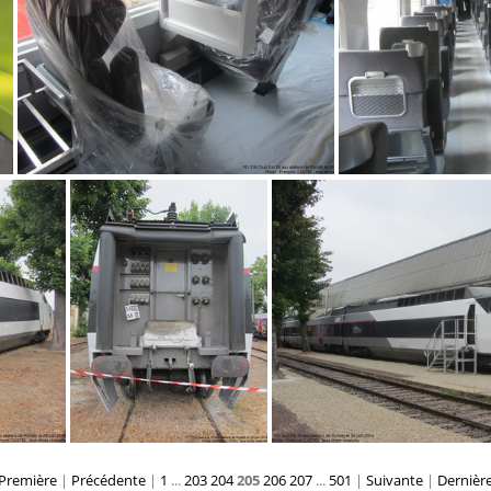
IMG 8724
IM
Première
|
Précédente
|
1
...
203
204
205
206
207
...
501
|
Suivante
|
Dernièr