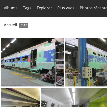
Albums
Tags
Explorer
Plus vues
Photos récent
Accueil
7512
IMG 8828
IMG 8822