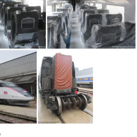
G 8722
IMG 8721
e