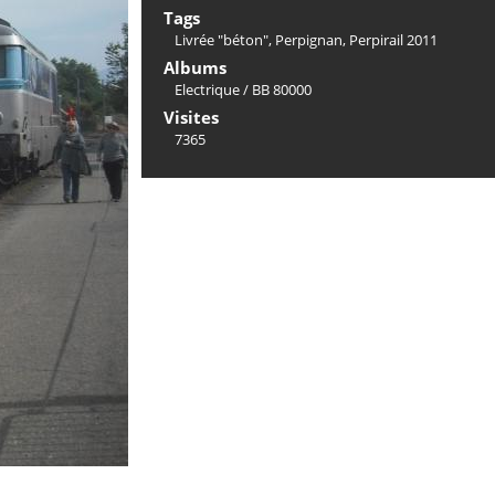
Tags
Livrée "béton"
,
Perpignan
,
Perpirail 2011
Albums
Electrique
/
BB 80000
Visites
7365