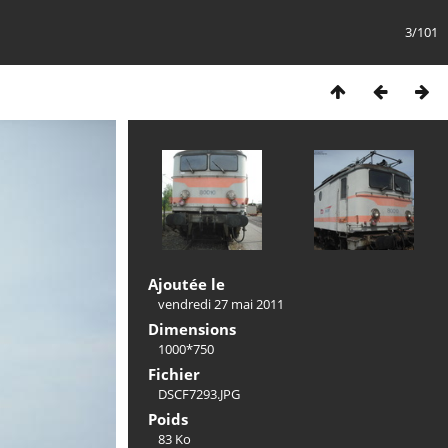
3/101
Ajoutée le
vendredi 27 mai 2011
Dimensions
1000*750
Fichier
DSCF7293.JPG
Poids
83 Ko