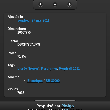
Ajoutée le
vendredi 27 mai 2011
Dimensions
1000*750
Fichier
DSCF7257.JPG
Poids
71 Ko
Tags
Livrée "béton"
,
Perpignan
,
Perpirail 2011
Albums
Electrique
/
BB 80000
Visites
7038
Propulsé par
Piwigo