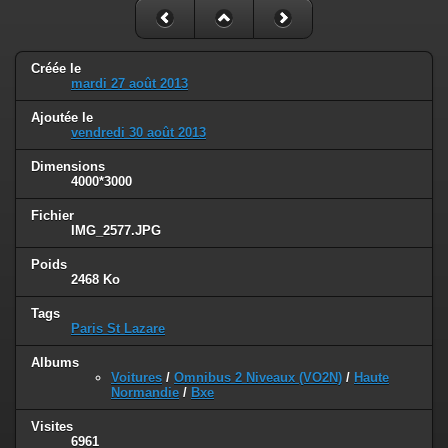
Créée le
mardi 27 août 2013
Ajoutée le
vendredi 30 août 2013
Dimensions
4000*3000
Fichier
IMG_2577.JPG
Poids
2468 Ko
Tags
Paris St Lazare
Albums
Voitures
/
Omnibus 2 Niveaux (VO2N)
/
Haute
Normandie
/
Bxe
Visites
6961