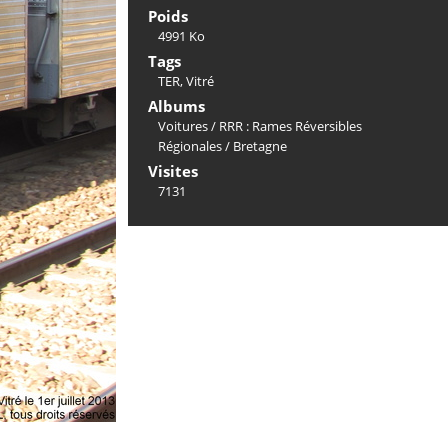
Poids
4991 Ko
Tags
TER
,
Vitré
Albums
Voitures
/
RRR : Rames Réversibles
Régionales
/
Bretagne
Visites
7131