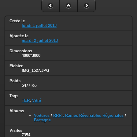
Créée le
lundi 1 juillet 2013
Ajoutée le
mardi 2 juillet 2013
Dimensions
4000*3000
Fichier
IMG_1527.JPG
Poids
5477 Ko
Tags
TER
,
Vitré
Albums
Voitures
/
RRR : Rames Réversibles Régionales
/
Bretagne
Visites
7354