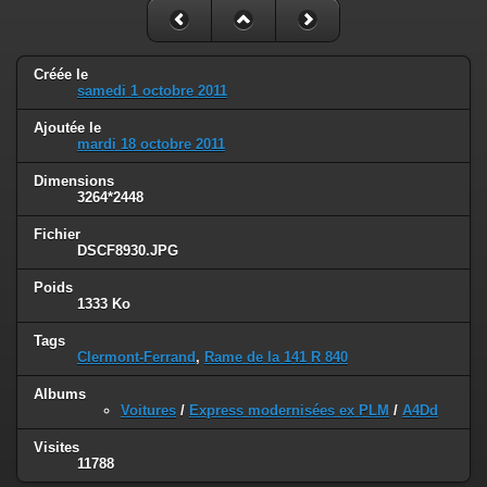
Créée le
samedi 1 octobre 2011
Ajoutée le
mardi 18 octobre 2011
Dimensions
3264*2448
Fichier
DSCF8930.JPG
Poids
1333 Ko
Tags
Clermont-Ferrand
,
Rame de la 141 R 840
Albums
Voitures
/
Express modernisées ex PLM
/
A4Dd
Visites
11788