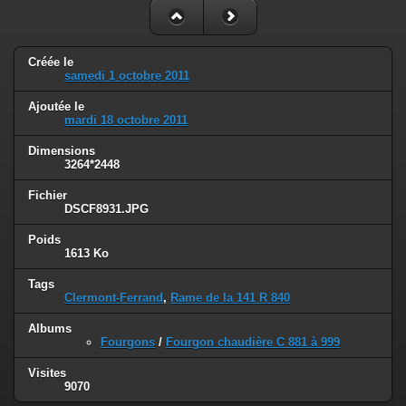
Créée le
samedi 1 octobre 2011
Ajoutée le
mardi 18 octobre 2011
Dimensions
3264*2448
Fichier
DSCF8931.JPG
Poids
1613 Ko
Tags
Clermont-Ferrand
,
Rame de la 141 R 840
Albums
Fourgons
/
Fourgon chaudière C 881 à 999
Visites
9070