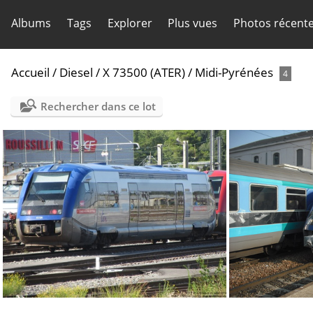
Albums
Tags
Explorer
Plus vues
Photos récent
Accueil
/
Diesel
/
X 73500 (ATER)
/
Midi-Pyrénées
4
Rechercher dans ce lot