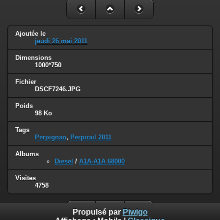
Ajoutée le
jeudi 26 mai 2011
Dimensions
1000*750
Fichier
DSCF7246.JPG
Poids
98 Ko
Tags
Perpignan
,
Perpirail 2011
Albums
Diesel
/
A1A-A1A 68000
Visites
4758
Propulsé par
Piwigo