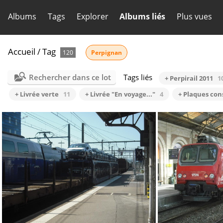
Albums
Tags
Explorer
Albums liés
Plus vues
Accueil
/
Tag
120
Perpignan
Rechercher dans ce lot
Tags liés
+ Perpirail 2011
1
+ Livrée verte
11
+ Livrée "En voyage..."
4
+ Plaques con