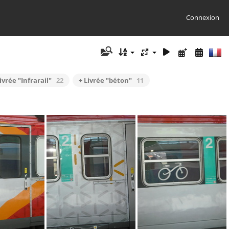
Connexion
ivrée "Infrarail"
22
+ Livrée "béton"
11