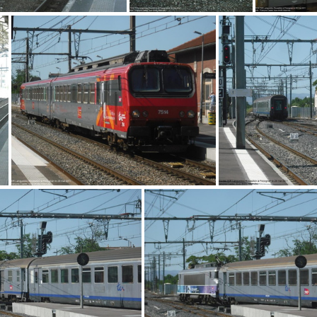
DSCF7583
DSCF7582
DSC
DSCF7575
DS