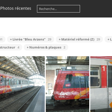
Photos récentes
01
+ Livrée "Bleu Arzens"
29
+ Matériel réformé (Z)
29
+ L
structeur
4
+ Numéros & plaques
2