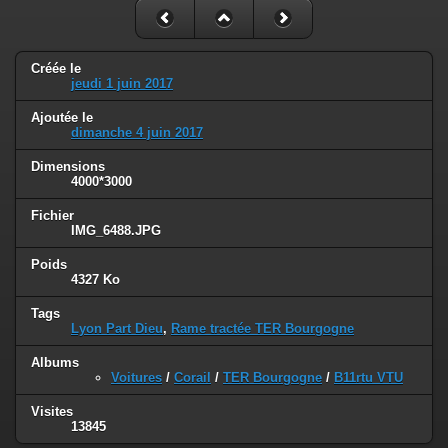
Créée le
jeudi 1 juin 2017
Ajoutée le
dimanche 4 juin 2017
Dimensions
4000*3000
Fichier
IMG_6488.JPG
Poids
4327 Ko
Tags
Lyon Part Dieu
,
Rame tractée TER Bourgogne
Albums
Voitures
/
Corail
/
TER Bourgogne
/
B11rtu VTU
Visites
13845