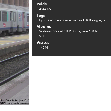
Poids
4544 Ko
Tags
Lyon Part Dieu
,
Rame tractée TER Bourgogne
Albums
Voitures
/
Corail
/
TER Bourgogne
/
B11rtu
VTU
Visites
14244