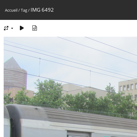
IMG 6492
Accueil
/
Tag
/