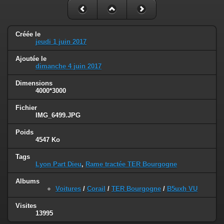
Créée le
jeudi 1 juin 2017
Ajoutée le
dimanche 4 juin 2017
Dimensions
4000*3000
Fichier
IMG_6499.JPG
Poids
4547 Ko
Tags
Lyon Part Dieu
,
Rame tractée TER Bourgogne
Albums
Voitures
/
Corail
/
TER Bourgogne
/
B5uxh VU
Visites
13995