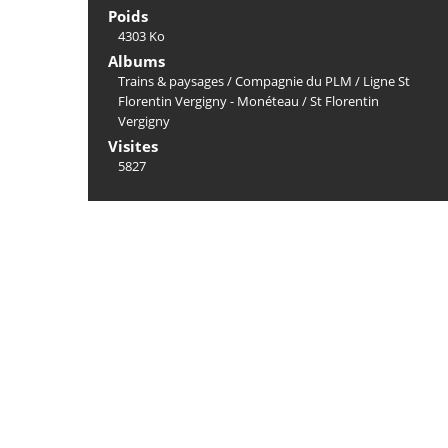
Poids
4303 Ko
Albums
Trains & paysages
/
Compagnie du PLM
/
Ligne St
Florentin Vergigny - Monéteau
/
St Florentin
Vergigny
Visites
5827