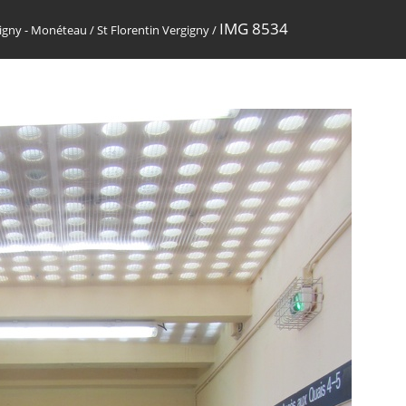
IMG 8534
gigny - Monéteau
/
St Florentin Vergigny
/