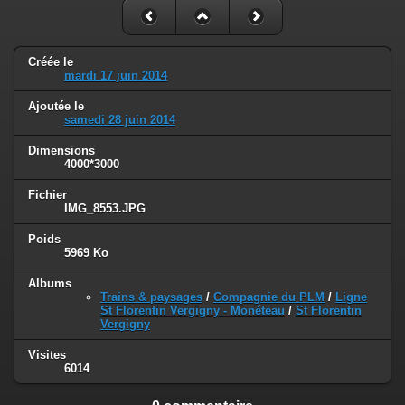
Créée le
mardi 17 juin 2014
Ajoutée le
samedi 28 juin 2014
Dimensions
4000*3000
Fichier
IMG_8553.JPG
Poids
5969 Ko
Albums
Trains & paysages
/
Compagnie du PLM
/
Ligne
St Florentin Vergigny - Monéteau
/
St Florentin
Vergigny
Visites
6014