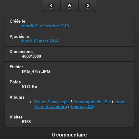
Créée le
mardi 31 décembre 2013
Ajoutée le
lundi 10 mars 2014
Dimensions
4000*3000
Fichier
IMG_4787.JPG
Poids
5171 Ko
Albums
Trains & paysages
/
Compagnie de l'Est
/
Ligne
Paris-Strasbourg
/
Epernay (51)
Visites
6168
0 commentaire