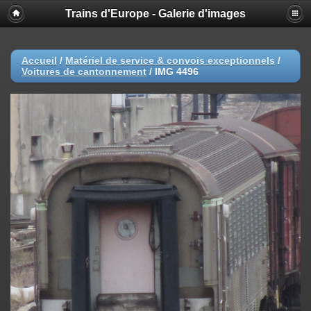
Trains d'Europe - Galerie d'images
Accueil
/
Matériel de service & convois exceptionnels
/
Voitures de cantonnement
/
IMG 4496