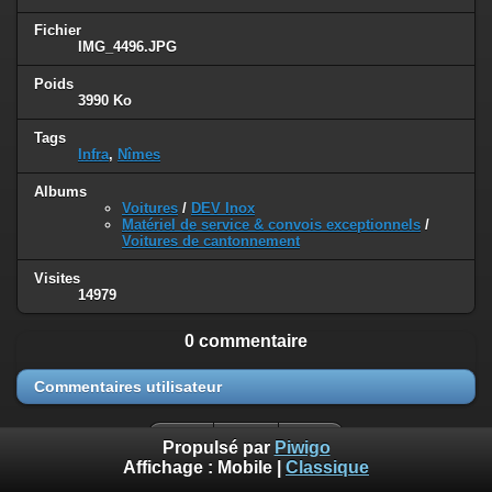
Fichier
IMG_4496.JPG
Poids
3990 Ko
Tags
Infra
,
Nîmes
Albums
Voitures
/
DEV Inox
Matériel de service & convois exceptionnels
/
Voitures de cantonnement
Visites
14979
0 commentaire
Commentaires utilisateur
Propulsé par
Piwigo
Affichage :
Mobile
|
Classique