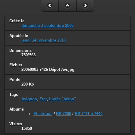
Créée le
dimanche 3 septembre 2006
Ajoutée le
jeudi 14 novembre 2013
Dimensions
750*563
Fichier
20060903 7426 Dépot Avi.jpg
Poids
280 Ko
Tags
Avignon
,
Fret
,
Livrée "béton"
Albums
Electrique
/
BB 7200
/
BB 7411 à 7440
Visites
15850