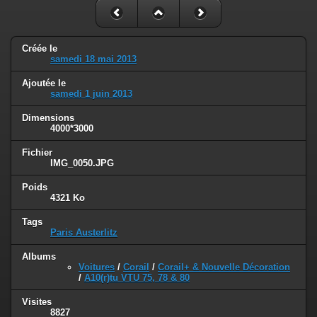
Créée le
samedi 18 mai 2013
Ajoutée le
samedi 1 juin 2013
Dimensions
4000*3000
Fichier
IMG_0050.JPG
Poids
4321 Ko
Tags
Paris Austerlitz
Albums
Voitures
/
Corail
/
Corail+ & Nouvelle Décoration
/
A10(r)tu VTU 75, 78 & 80
Visites
8827