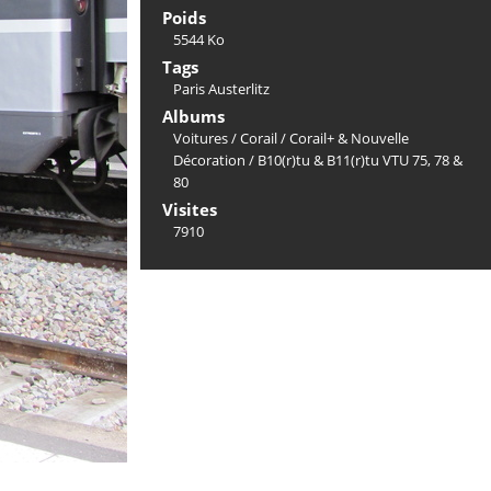
Poids
5544 Ko
Tags
Paris Austerlitz
Albums
Voitures
/
Corail
/
Corail+ & Nouvelle
Décoration
/
B10(r)tu & B11(r)tu VTU 75, 78 &
80
Visites
7910