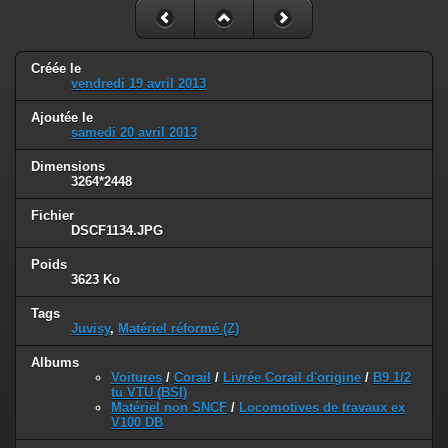
Créée le
vendredi 19 avril 2013
Ajoutée le
samedi 20 avril 2013
Dimensions
3264*2448
Fichier
DSCF1134.JPG
Poids
3623 Ko
Tags
Juvisy
,
Matériel réformé (Z)
Albums
Voitures
/
Corail
/
Livrée Corail d'origine
/
B9 1/2
tu VTU (BSI)
Matériel non SNCF
/
Locomotives de travaux ex
V100 DB