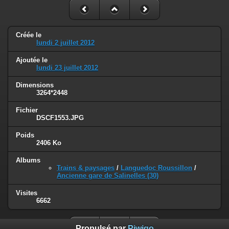
Créée le
lundi 2 juillet 2012
Ajoutée le
lundi 23 juillet 2012
Dimensions
3264*2448
Fichier
DSCF1553.JPG
Poids
2406 Ko
Albums
Trains & paysages
/
Languedoc Roussillon
/
Ancienne gare de Salinelles (30)
Visites
6662
Propulsé par
Piwigo