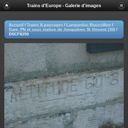
Trains d'Europe - Galerie d'images
Accueil
/
Trains & paysages
/
Languedoc Roussillon
/
Gare, PN et sous station de Jonquières St Vincent (30)
/
DSCF8250