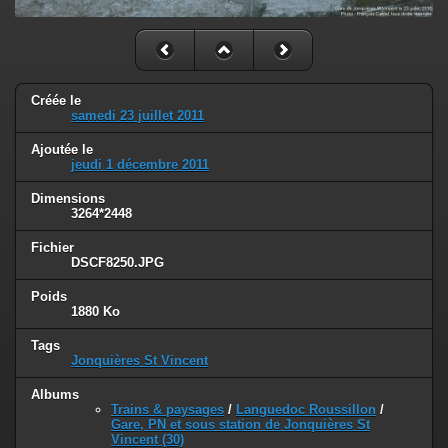
Créée le
samedi 23 juillet 2011
Ajoutée le
jeudi 1 décembre 2011
Dimensions
3264*2448
Fichier
DSCF8250.JPG
Poids
1880 Ko
Tags
Jonquières St Vincent
Albums
Trains & paysages
/
Languedoc Roussillon
/
Gare, PN et sous station de Jonquières St
Vincent (30)